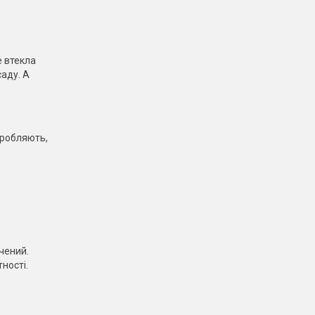
е втекла
саду. А
бробляють,
ичений.
ності.