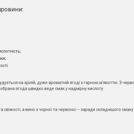
ировини:
ислотність;
ки;
ості.
ується на зрілій, дуже ароматній ягоді з гарною м'якоттю. З черво
едобрана ягода швидко веде смак у надмірну кислоту.
та свіжості, а вино з чорної та червоної – заради складнішого смаку