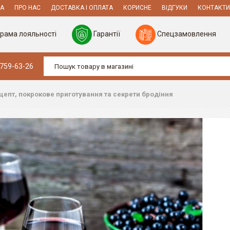
А
ПРО НАС
ДОСТАВКА І ОПЛАТА
КОРИСНЕ
ВІДГУКИ
КОНТАКТИ
рама лояльності
Гарантії
Спецзамовлення
 759-63-26
епт, покрокове приготування та секрети бродіння