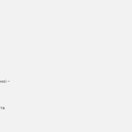
ної –
 та