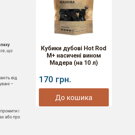
апаху
.
Кубики дубові Hot Rod
се, що
M+ насичені вином
Мадера (на 10 л)
170 грн.
ають від
увані –
До кошика
 промити і
ах або про