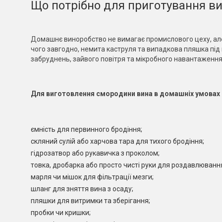
Що потрібно для приготування ви
Домашнє виноробство не вимагає промислового цеху, але б
чого завгодно, немита каструля та випадкова пляшка під 
забруднень, зайвого повітря та мікробного навантаження
Для виготовлення смородини вина в домашніх умовах п
ємність для первинного бродіння;
скляний сулій або харчова тара для тихого бродіння;
гідрозатвор або рукавичка з проколом;
товка, дробарка або просто чисті руки для роздавлювання
марля чи мішок для фільтрації мезги;
шланг для зняття вина з осаду;
пляшки для витримки та зберігання;
пробки чи кришки;