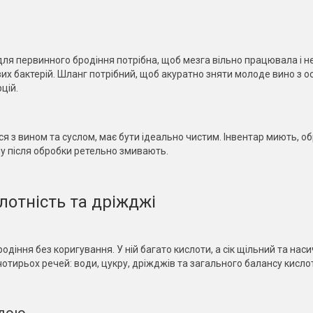
 для первинного бродіння потрібна, щоб мезга вільно працювала і н
вих бактерій. Шланг потрібний, щоб акуратно зняти молоде вино з о
цій.
я з вином та суслом, має бути ідеально чистим. Інвентар миють, о
му після обробки ретельно змивають.
слотність та дріжджі
одіння без коригування. У ній багато кислоти, а сік щільний та нас
тирьох речей: води, цукру, дріжджів та загального балансу кислот
одою