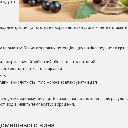
ягоду та
здалегідь ще до того, як ви вирішили, який стиль хочете отримати 
им ароматом. У нього хороший потенціал для напівсолодких та кріп
, колір зазвичай рубіновий або світло-гранатовий.
сто роблять легкі літні варіанти.
иль.
ий, а кислотність і тіло можна збалансувати вдалі.
 в одному-єдиному вигляді. Є базова логіка технології, але резуль
кості води і навіть температури бродіння.
домашнього вина