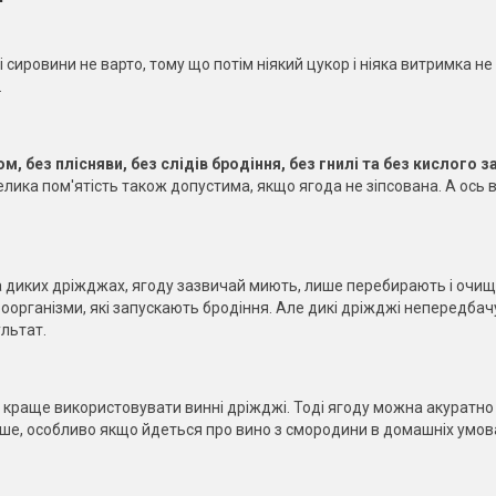
 сировини не варто, тому що потім ніякий цукор і ніяка витримка не
.
, без плісняви, без слідів бродіння, без гнилі та без кислого з
ика пом'ятість також допустима, якщо ягода не зіпсована. А ось в
 диких дріжджах, ягоду зазвичай миють, лише перебирають і очищ
ікроорганізми, які запускають бродіння. Але дикі дріжджі непередбач
льтат.
, краще використовувати винні дріжджі. Тоді ягоду можна акуратно
іше, особливо якщо йдеться про вино з смородини в домашніх умов