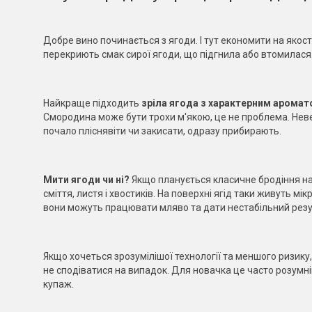
Добре вино починається з ягоди. І тут економити на якості
перекриють смак сирої ягоди, що підгнила або втомилася
Найкраще підходить
зріла ягода з характерним ароматом
Смородина може бути трохи м'якою, це не проблема. Невел
почало пліснявіти чи закисати, одразу прибирають.
Мити ягоди чи ні?
Якщо планується класичне бродіння на
сміття, листя і хвостиків. На поверхні ягід таки живуть м
вони можуть працювати мляво та дати нестабільний резу
Якщо хочеться зрозумілішої технології та меншого ризику
не сподіватися на випадок. Для новачка це часто розумн
купаж.