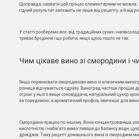
Щоправда, назвати цей процес елементарним не можна. У 
гідний результат залежить не лише від рецепту, а й від р
У статті розберемо все: від традиційних сухих і напівсолод
триває бродіння і що робити, якщо щось пішло не так.
Чим цікаве вино зі смородини і ч
Якщо порівнювати смородинове вино із класичним виног
різниця відчувається одразу. Виноград частіше прощає др
огріхи: у нього вище соковіддача, натуральний цукор зро
за поведінкою, а ароматичний профіль звичніше для вин
Смородина працює по-іншому. Вона концентрованіша, різ
кислотністю і набагато вимогливіша до балансу води, цук
дріжджів. Тому рецепт домашнього вина із смородини м