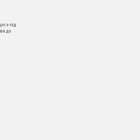
ро з-під
ива до