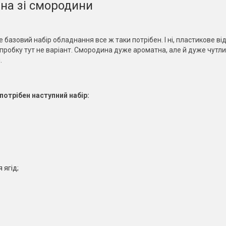
на зі смородини
азовий набір обладнання все ж таки потрібен. І ні, пластикове від
пробку тут не варіант. Смородина дуже ароматна, але й дуже чутл
.
отрібен наступний набір:
 ягід;