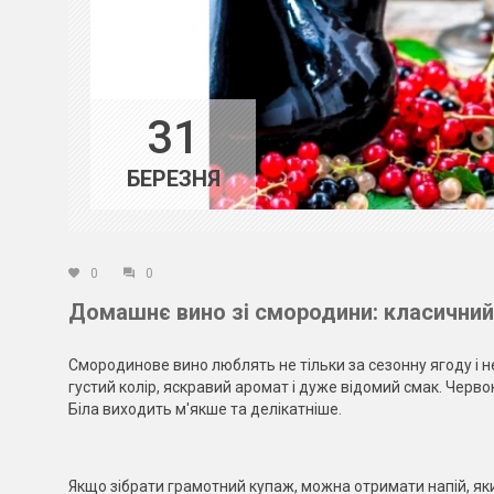
31
БЕРЕЗНЯ
0
0
Домашнє вино зі смородини: класичний 
Смородинове вино люблять не тільки за сезонну ягоду і не
густий колір, яскравий аромат і дуже відомий смак. Черв
Біла виходить м'якше та делікатніше.
Якщо зібрати грамотний купаж, можна отримати напій, яки