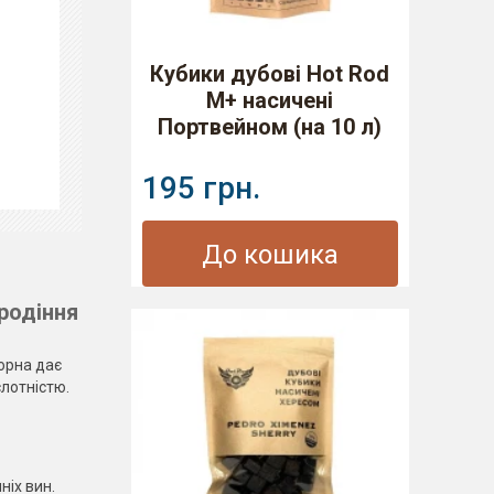
Кубики дубові Hot Rod
M+ насичені
Портвейном (на 10 л)
195 грн.
До кошика
родіння
Чорна дає
слотністю.
ніх вин.