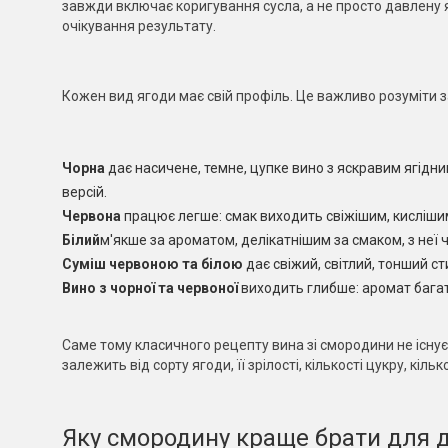
завжди включає коригування сусла, а не просто давлену 
очікування результату.
Кожен вид ягоди має свій профіль. Це важливо розуміти за
Чорна
дає насичене, темне, цупке вино з яскравим ягідн
версій.
Червона
працює легше: смак виходить свіжішим, кислішим
Білий
м'якше за ароматом, делікатнішим за смаком, з неї ча
Суміш червоною та білою
дає свіжий, світлий, тонший ст
Вино з чорної та червоної
виходить глибше: аромат багатш
Саме тому класичного рецепту вина зі смородини не існує
залежить від сорту ягоди, її зрілості, кількості цукру, кіль
Яку смородину краще брати для 