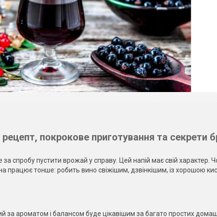
рецепт, покрокове приготування та секрети б
 за спробу пустити врожай у справу. Цей напій має свій характер. 
она працює тонше: робить вино свіжішим, дзвінкішим, із хорошою ки
й за ароматом і балансом буде цікавішим за багато простих домаш