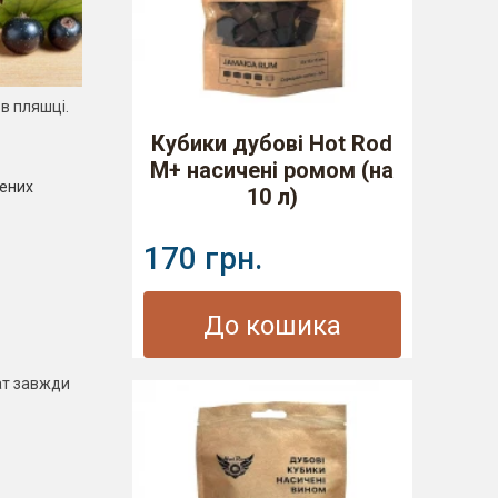
в пляшці.
Кубики дубові Hot Rod
M+ насичені ромом (на
лених
10 л)
170 грн.
До кошика
тат завжди