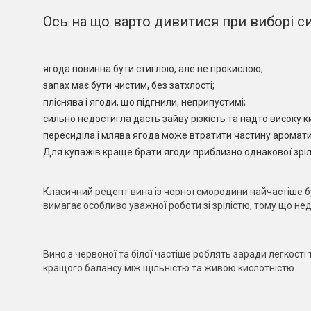
Ось на що варто дивитися при виборі с
ягода повинна бути стиглою, але не прокислою;
запах має бути чистим, без затхлості;
пліснява і ягоди, що підгнили, неприпустимі;
сильно недостигла дасть зайву різкість та надто високу к
пересиділа і млява ягода може втратити частину аромати
Для купажів краще брати ягоди приблизно однакової зріл
Класичний рецепт вина із чорної смородини найчастіше буд
вимагає особливо уважної роботи зі зрілістю, тому що н
Вино з червоної та білої частіше роблять заради легкості 
кращого балансу між щільністю та живою кислотністю.