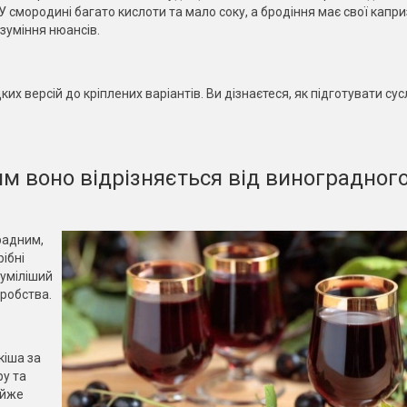
смородині багато кислоти та мало соку, а бродіння має свої капри
озуміння нюансів.
ких версій до кріплених варіантів. Ви дізнаєтеся, як підготувати сус
им воно відрізняється від виноградног
радним,
ібні
зуміліший
оробства.
кіша за
ру та
айже