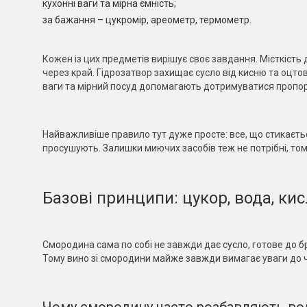
кухонні ваги та мірна ємність;
за бажання – цукромір, ареометр, термометр.
Кожен із цих предметів вирішує своє завдання. Місткість
через край. Гідрозатвор захищає сусло від кисню та оцто
ваги та мірний посуд допомагають дотримуватися пропор
Найважливіше правило тут дуже просте: все, що стикаєтьс
просушують. Залишки миючих засобів теж не потрібні, то
Базові принципи: цукор, вода, ки
Смородина сама по собі не завжди дає сусло, готове до бр
Тому вино зі смородини майже завжди вимагає уваги до чо
Чому смородину часто розбавляють в