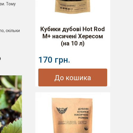
зи. Тому
Кубики дубові Hot Rod
ло, скільки
M+ насичені Хересом
(на 10 л)
о
170 грн.
До кошика