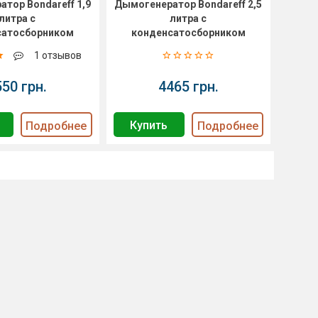
тор Bondareff 1,9
Дымогенератор Bondareff 2,5
литра с
литра с
сатосборником
конденсатосборником
1 отзывов
550 грн.
4465 грн.
Купить
Подробнее
Подробнее