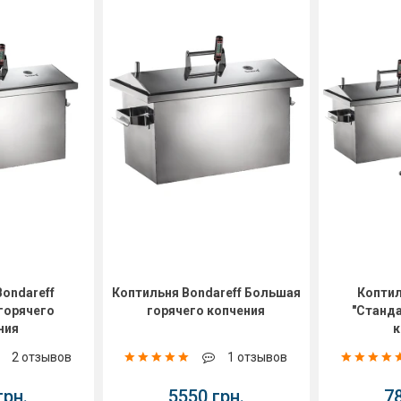
Bondareff
Коптильня Bondareff Большая
Коптил
 горячего
горячего копчения
"Станд
ния
к
2 отзывов
1 отзывов
грн.
5550 грн.
7