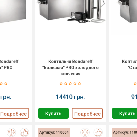
Bondareff
Коптильня Bondareff
Коптил
я" PRO
"Большая" PRO холодного
"Ст
копчения
грн.
14410 грн.
9
Купить
Купить
Подробнее
Подробнее
Артикул: 110004
Артикул: 110