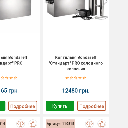
ьня Bondareff
Коптильня Bondareff
андарт" PRO
"Стандарт" PRO холодного
копчения
165 грн.
12480 грн.
Купить
Подробнее
Подробнее
814
Артикул: 110815