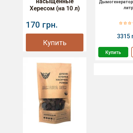
насыщенные
Дымогенератор 
Хересом (на 10 л)
лит
170 грн.
3315 
Купить
Купить