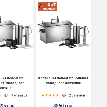
ьня Bondareff
Коптильня Bondareff Большая
арт" холодного
холодного копчения
опчения
4 отзывов
2 отзывов
895 грн.
8860 грн.