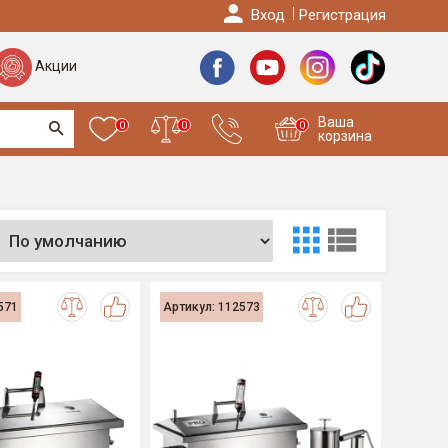
Вход
Регистрация
Акции
Ваша
0
0
0
корзина
571
Артикул: 112573