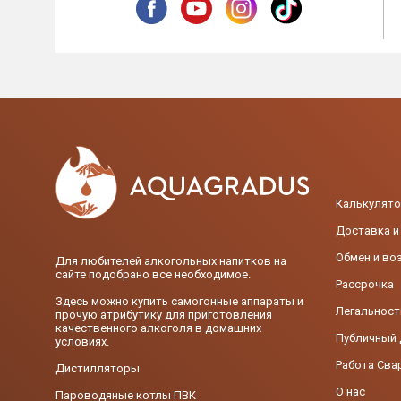
Калькулято
Доставка и
Обмен и во
Для любителей алкогольных напитков на
сайте подобрано все необходимое.
Рассрочка
Здесь можно купить самогонные аппараты и
Легальност
прочую атрибутику для приготовления
качественного алкоголя в домашних
Публичный 
условиях.
Работа Сва
Дистилляторы
О нас
Пароводяные котлы ПВК