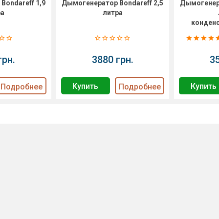
Bondareff 1,9
Дымогенератор Bondareff 2,5
Дымогенера
ра
литра
конден
грн.
3880 грн.
3
Купить
Купить
Подробнее
Подробнее