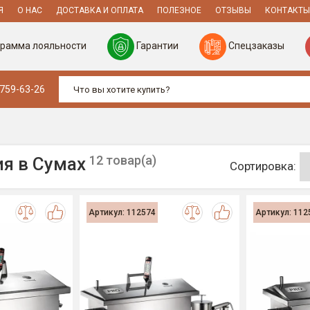
Я
О НАС
ДОСТАВКА И ОПЛАТА
ПОЛЕЗНОЕ
ОТЗЫВЫ
КОНТАКТЫ
рамма лояльности
Гарантии
Спецзаказы
 759-63-26
12 товар(а)
ия в Сумах
Сортировка:
Артикул: 112574
Артикул: 112