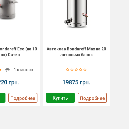
ndareff Eco (на 10
Автоклав Bondareff Max на 20
нок) Сатин
литровых банок
1 отзывов
220 грн.
19875 грн.
Купить
Подробнее
Подробнее