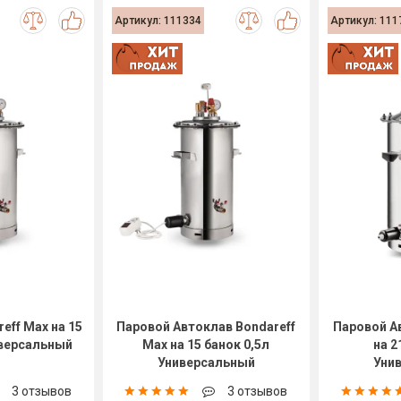
Артикул: 111334
Артикул: 111
eff Max на 15
Паровой Автоклав Bondareff
Паровой А
иверсальный
Max на 15 банок 0,5л
на 2
Универсальный
Уни
3 отзывов
3 отзывов