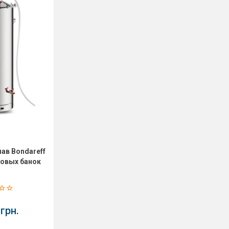
ав Bondareff
ровых банок
грн.