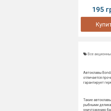
195 г
Купи
Все акционн
Автоклавы Bonda
отличается проч
гарантирует гер
Такие автоклавы
рыбными деликат
уничтожению бак