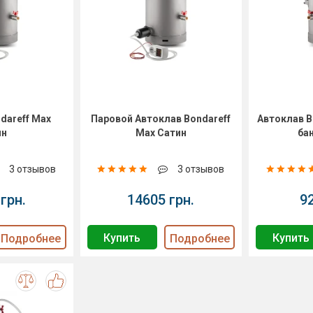
dareff Max
Паровой Автоклав Bondareff
Автоклав Bo
ин
Max Сатин
ба
3 отзывов
3 отзывов
грн.
14605 грн.
9
Купить
Купить
Подробнее
Подробнее