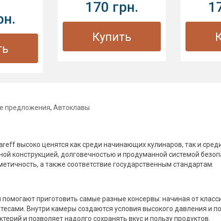
170 грн.
1
рн.
Купить
ть
ые предложения
,
Автоклавы
reff высоко ценятся как среди начинающих кулинаров, так и сре
ной конструкцией, долговечностью и продуманной системой безоп
метичность, а также соответствие государственным стандартам.
 помогают приготовить самые разные консервы: начиная от класс
есами. Внутри камеры создаются условия высокого давления и п
терий и позволяет надолго сохранять вкус и пользу продуктов.