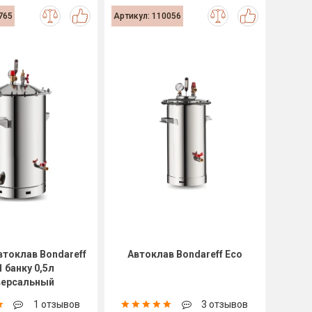
765
Артикул: 110056
втоклав Bondareff
Автоклав Bondareff Eco
1 банку 0,5л
версальный
1 отзывов
3 отзывов