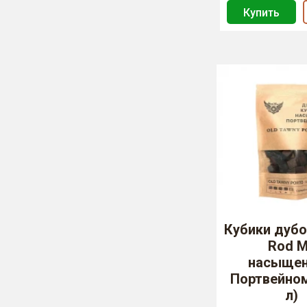
Купить
Кубики дубо
Rod 
насыще
Портвейном
л)