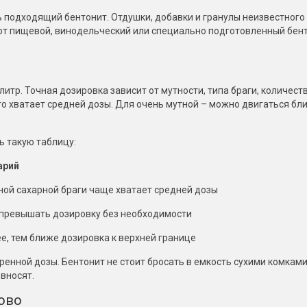
 подходящий бентонит. Отдушки, добавки и гранулы неизвестного
ют пищевой, винодельческий или специально подготовленный бент
литр. Точная дозировка зависит от мутности, типа браги, количест
о хватает средней дозы. Для очень мутной – можно двигаться бл
 такую таблицу:
арий
ой сахарной браги чаще хватает средней дозы
 превышать дозировку без необходимости
е, тем ближе дозировка к верхней границе
ренной дозы. Бентонит не стоит бросать в емкость сухими комками
 вносят.
ово