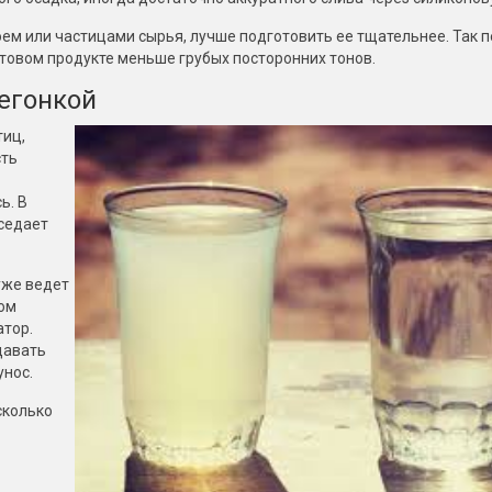
оем или частицами сырья, лучше подготовить ее тщательнее. Так 
отовом продукте меньше грубых посторонних тонов.
регонкой
тиц,
сть
ь. В
оседает
уже ведет
мом
атор.
давать
унос.
сколько