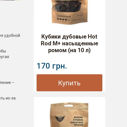
ее удобной
Кубики дубовые Hot
Rod M+ насыщенные
ромом (на 10 л)
обы
ругая
170 грн.
Купить
тление –
ть из-за