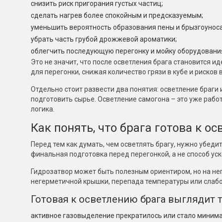
снизить риск пригорания густых частиц;
сделать нагрев более спокойным и предсказуемым;
уменьшить вероятность образования пены и брызгоуноса
убрать часть грубой дрожжевой ароматики;
облегчить последующую перегонку и мойку оборудовани
Это не значит, что после осветления брага становится и
для перегонки, снижая количество грязи в кубе и рисков 
Отдельно стоит развести два понятия: осветление браги 
подготовить сырье. Осветление самогона – это уже работ
логика.
Как понять, что брага готова к о
Перед тем как думать, чем осветлять брагу, нужно убеди
финальная подготовка перед перегонкой, а не способ ус
Гидрозатвор может быть полезным ориентиром, но на нег
негерметичной крышки, перепада температуры или слабо
Готовая к осветлению брага выглядит т
активное газовыделение прекратилось или стало миним