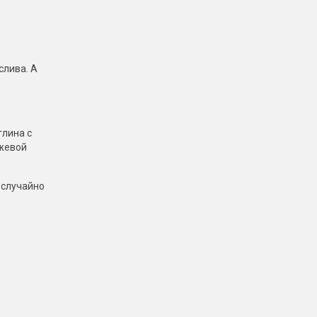
слива. А
глина с
жжевой
 случайно