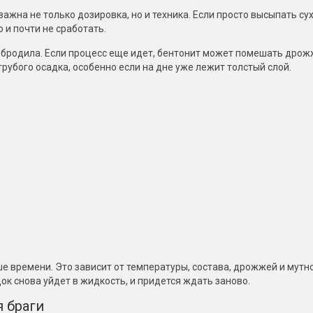
ажна не только дозировка, но и техника. Если просто высыпать су
о и почти не сработать.
обродила. Если процесс еще идет, бентонит может помешать дро
грубого осадка, особенно если на дне уже лежит толстый слой.
ше времени. Это зависит от температуры, состава, дрожжей и мутно
ок снова уйдет в жидкость, и придется ждать заново.
 браги