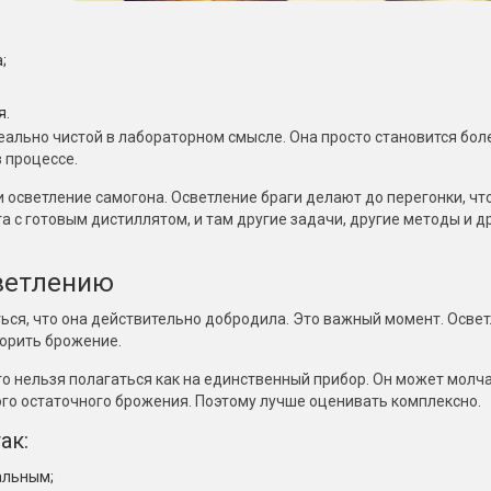
;
я.
деально чистой в лабораторном смысле. Она просто становится бол
в процессе.
и осветление самогона. Осветление браги делают до перегонки, чт
а с готовым дистиллятом, и там другие задачи, другие методы и д
светлению
ться, что она действительно добродила. Это важный момент. Осве
корить брожение.
о нельзя полагаться как на единственный прибор. Он может молча
го остаточного брожения. Поэтому лучше оценивать комплексно.
ак:
альным;