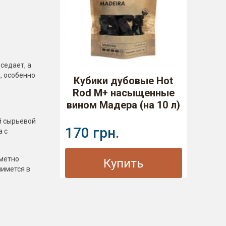
седает, а
, особенно
Кубики дубовые Hot
Rod M+ насыщенные
вином Мадера (на 10 л)
й сырьевой
170 грн.
а с
аметно
Купить
нимется в