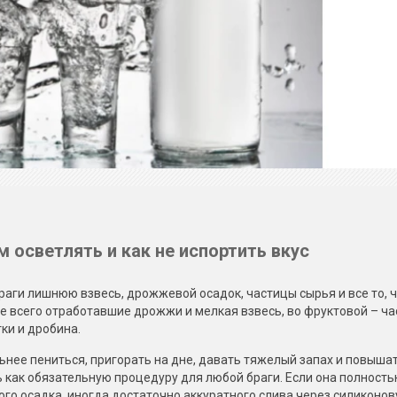
м осветлять и как не испортить вкус
браги лишнюю взвесь, дрожжевой осадок, частицы сырья и все то, 
е всего отработавшие дрожжи и мелкая взвесь, во фруктовой – ч
тки и дробина.
льнее пениться, пригорать на дне, давать тяжелый запах и повыша
ь как обязательную процедуру для любой браги. Если она полност
ого осадка, иногда достаточно аккуратного слива через силиконов