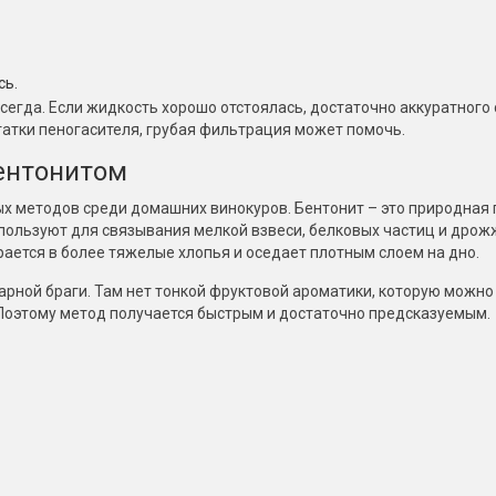
сь.
сегда. Если жидкость хорошо отстоялась, достаточно аккуратного 
татки пеногасителя, грубая фильтрация может помочь.
бентонитом
х методов среди домашних винокуров. Бентонит – это природная 
пользуют для связывания мелкой взвеси, белковых частиц и дро
рается в более тяжелые хлопья и оседает плотным слоем на дно.
арной браги. Там нет тонкой фруктовой ароматики, которую можно
 Поэтому метод получается быстрым и достаточно предсказуемым.