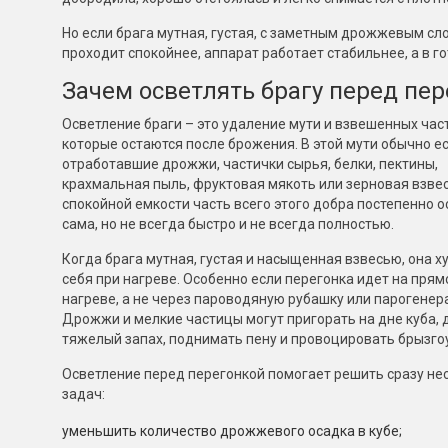
Но если брага мутная, густая, с заметным дрожжевым сл
проходит спокойнее, аппарат работает стабильнее, а в г
Зачем осветлять брагу перед пе
Осветление браги – это удаление мути и взвешенных час
которые остаются после брожения. В этой мути обычно е
отработавшие дрожжи, частички сырья, белки, пектины,
крахмальная пыль, фруктовая мякоть или зерновая взвес
спокойной емкости часть всего этого добра постепенно 
сама, но не всегда быстро и не всегда полностью.
Когда брага мутная, густая и насыщенная взвесью, она х
себя при нагреве. Особенно если перегонка идет на пря
нагреве, а не через пароводяную рубашку или парогенер
Дрожжи и мелкие частицы могут пригорать на дне куба, 
тяжелый запах, поднимать пену и провоцировать брызго
Осветление перед перегонкой помогает решить сразу не
задач:
уменьшить количество дрожжевого осадка в кубе;