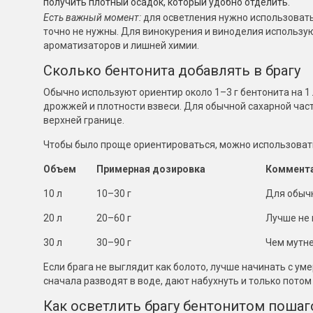
получить плотный осадок, который удобно отделить.
Есть важный момент:
для осветления нужно использовать
точно не нужны. Для винокурения и виноделия использу
ароматизаторов и лишней химии.
Сколько бентонита добавлять в брагу
Обычно используют ориентир около 1–3 г бентонита на 1 
дрожжей и плотности взвеси. Для обычной сахарной част
верхней границе.
Чтобы было проще ориентироваться, можно использовать
Объем
Примерная дозировка
Коммент
10 л
10–30 г
Для обычн
20 л
20–60 г
Лучше не
30 л
30–90 г
Чем мутне
Если брага не выглядит как болото, лучше начинать с уме
сначала разводят в воде, дают набухнуть и только потом
Как осветлить брагу бентонитом пошаг