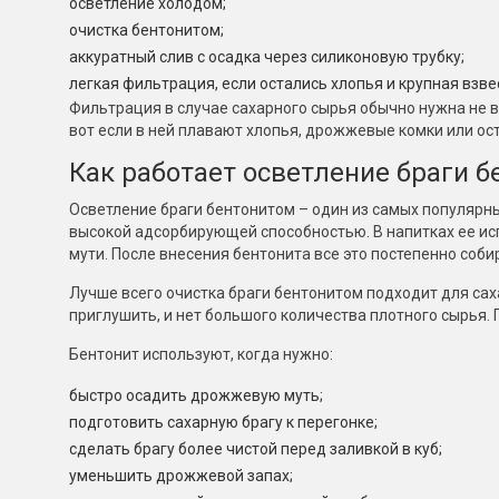
осветление холодом;
очистка бентонитом;
аккуратный слив с осадка через силиконовую трубку;
легкая фильтрация, если остались хлопья и крупная взве
Фильтрация в случае сахарного сырья обычно нужна не в
вот если в ней плавают хлопья, дрожжевые комки или ос
Как работает осветление браги 
Осветление браги бентонитом – один из самых популярны
высокой адсорбирующей способностью. В напитках ее ис
мути. После внесения бентонита все это постепенно соби
Лучше всего очистка браги бентонитом подходит для сах
приглушить, и нет большого количества плотного сырья.
Бентонит используют, когда нужно:
быстро осадить дрожжевую муть;
подготовить сахарную брагу к перегонке;
сделать брагу более чистой перед заливкой в куб;
уменьшить дрожжевой запах;