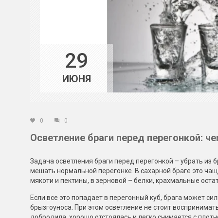
29
ИЮНЯ
0
0
Осветление браги перед перегонкой: че
Задача осветления браги перед перегонкой – убрать из 
мешать нормальной перегонке. В сахарной браге это чащ
мякоти и пектины, в зерновой – белки, крахмальные оста
Если все это попадает в перегонный куб, брага может си
брызгоуноса. При этом осветление не стоит воспринимат
добродила, хорошо отстоялась и легко снимается с плотн