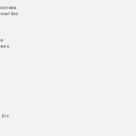
 состава
онит без
ва
иже к
. Его