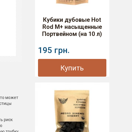
Кубики дубовые Hot
Rod M+ насыщенные
Портвейном (на 10 л)
195 грн.
Купить
что может
астицы
ть риск
ью
ую трубку.