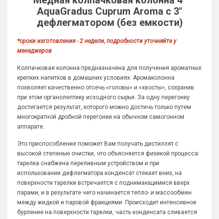
Медная колпачковая колонна 4"
AquaGradus Cuprum Aroma с 3"
дефлегматором (без емкости)
*сроки изготовления - 2 недели, подробности уточняйте у
менеджеров
Колпачковая колонна предназначена для получения ароматных
крепких напитков в домашних условиях. Аромаколонна
позволяет качественно отсечь «головы» и «хвосты», сохранив
при этом органолептику исходного сырья. За одну перегонку
достигается результат, которого можно достичь только путем
многократной дробной перегонки на обычном самогонном
аппарате.
Это приспособление поможет Вам получать дистиллят с
высокой степенью очистки, что объясняется физикой процесса:
тарелка снабжена переливным устройством и при
использовании дефлегматора конденсат стекает вниз, на
поверхности тарелки встречается с поднимающимися вверх
парами, и в результате чего начинается тепло- и массообмен
между жидкой и паровой фракциями. Происходит интенсивное
бурление на поверхности тарелки, часть конденсата сливается