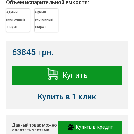
Объем испарительной емкости:
Медный
Медный
самогонный
самогонный
аппарат
аппарат
Aquagradus
Aquagradus
Cuprum Aroma
Cuprum Aroma
4" (с 3"
4" (с 3"
63845 грн.
дефлегматором)
дефлегматором)
- комплект 35
- комплект 75
литров
литров
Купить
Купить в 1 клик
Данный товар можно
Купить в кредит
оплатить частями