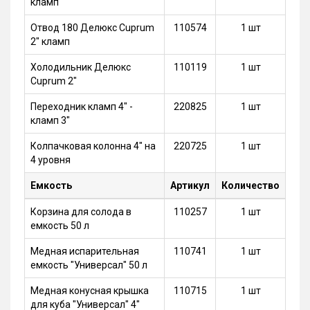
кламп
Отвод 180 Делюкс Cuprum
110574
1 шт
2" кламп
Холодильник Делюкс
110119
1 шт
Cuprum 2"
Переходник кламп 4" -
220825
1 шт
кламп 3"
Колпачковая колонна 4" на
220725
1 шт
4 уровня
Емкость
Артикул
Количество
Корзина для солода в
110257
1 шт
емкость 50 л
Медная испарительная
110741
1 шт
емкость "Универсал" 50 л
Медная конусная крышка
110715
1 шт
для куба "Универсал" 4"