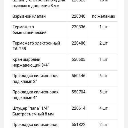
Шланг (толстостенный) для
220625
10 м
высокого давления 8 мм
Взрывной клапан
220340
по желанию
Термометр
220336
1 шт
биметаллический
Термометр электронный
220486
2 шт
ТА-288
Кран шаровый
550605
1 шт
нержавеющий 3/4"
Прокладка силиконовая
550446
6 шт
под кламп 2"
Прокладка силиконовая
550704
5 шт
под кламп 4"
Штуцер "папа" 1/4"
220614
4 шт
Быстросъемный 8 мм
Прокладка силиконовая
551822
2 шт