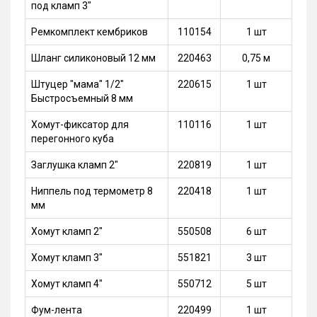
под кламп 3"
Ремкомплект кембриков
110154
1 шт
Шланг силиконовый 12 мм
220463
0,75 м
Штуцер "мама" 1/2"
220615
1 шт
Быстросъемный 8 мм
Хомут-фиксатор для
110116
1 шт
перегонного куба
Заглушка кламп 2"
220819
1 шт
Ниппель под термометр 8
220418
1 шт
мм
Хомут кламп 2"
550508
6 шт
Хомут кламп 3"
551821
3 шт
Хомут кламп 4"
550712
5 шт
Фум-лента
220499
1 шт