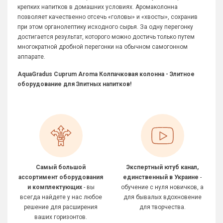
крепких напитков в домашних условиях. Аромаколонна
позволяет качественно отсечь «головы» и «хвосты», сохранив
при этом органолептику исходного сырья. За одну перегонку
достигается результат, которого можно достичь только путем
многократной дробной перегонки на обычном самогонном
аппарате.
AquaGradus Cuprum Aroma Колпачковая колонна - Элитное
оборудование для Элитных напитков!
Самый большой
Экспертный ютуб канал,
ассортимент оборудования
единственный в Украине
-
и комплектующих
- вы
обучение с нуля новичков, а
всегда найдете у нас любое
для бывалых вдохновение
решение для расширения
для творчества.
ваших горизонтов.