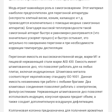
Медь играет важнейшую роль в самогоноварении. Этот материал
наиболее предпочтителен для перегонной аппаратуры
(неспроста элитный виски, коньяк, кальвадос и т.д.
производятся исключительно с помощью медных самогонных
аппаратов). Благодаря высокой теплопроводности такой
самогонный аппарат быстро и равномерно разогревается (что
значительно ускоряет процесс) и быстро остывает, это
актуально по завершению перегонки и при необходимости
коррекции температуры дистилляции.
Перегонная емкость из высококачественной меди, марки М1 и
пищевой нержавеющей стали марки AISI 430. Емкость имеет
штампованное дно, что позволяет работать для на любых
плитах, включая индукционные. Штамповка металла
соответствует европейскому стандарту ISO 9001. Данная
емкость незаменима при работе с любыми брагами. Два
кламповых соединения позволяют работать с электротеном,
фильтр-системами. Нержавеющее штампованное дно позволяет
использовать индукцию, конусная крышка придает объем, а
также создает дополнительную воздушную дефлегмацию.
Колпачковая колонна предназначена для получения ароматных