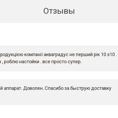
Отзывы
одукцією компанії акваградус не перший рік 10 з10 . 
, роблю настойки . все просто супер.
 аппарат. Доволен. Спасибо за быструю доставку