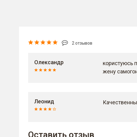
2 отзывов
Олександр
користуюсь пр
жену самогон 
Леонид
Качественный
Оставить отзыв