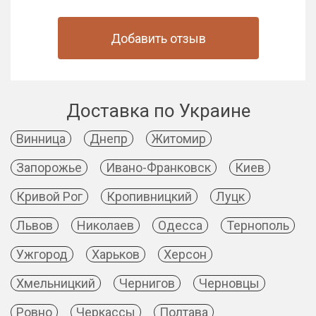
Добавить отзыв
Доставка по Украине
Винница
Днепр
Житомир
Запорожье
Ивано-Франковск
Киев
Кривой Рог
Кропивницкий
Луцк
Львов
Николаев
Одесса
Тернополь
Ужгород
Харьков
Херсон
Хмельницкий
Чернигов
Черновцы
Ровно
Черкассы
Полтава