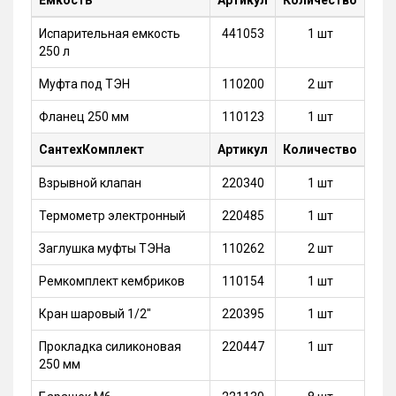
Емкость
Артикул
Количество
Испарительная емкость
441053
1 шт
250 л
Муфта под ТЭН
110200
2 шт
Фланец 250 мм
110123
1 шт
СантехКомплект
Артикул
Количество
Взрывной клапан
220340
1 шт
Термометр электронный
220485
1 шт
Заглушка муфты ТЭНа
110262
2 шт
Ремкомплект кембриков
110154
1 шт
Кран шаровый 1/2"
220395
1 шт
Прокладка силиконовая
220447
1 шт
250 мм