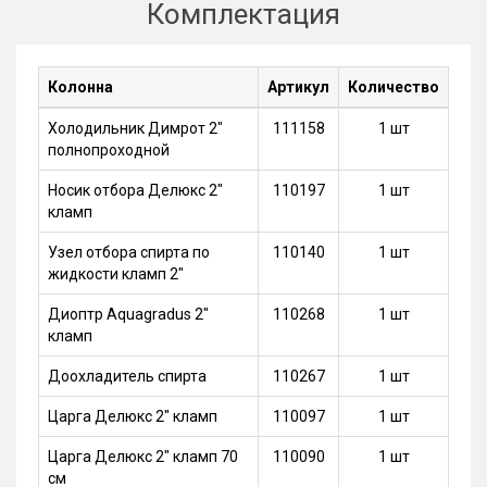
Комплектация
Колонна
Артикул
Количество
Холодильник Димрот 2"
111158
1 шт
полнопроходной
Носик отбора Делюкс 2"
110197
1 шт
кламп
Узел отбора спирта по
110140
1 шт
жидкости кламп 2"
Диоптр Aquagradus 2"
110268
1 шт
кламп
Доохладитель спирта
110267
1 шт
Царга Делюкс 2" кламп
110097
1 шт
Царга Делюкс 2" кламп 70
110090
1 шт
см