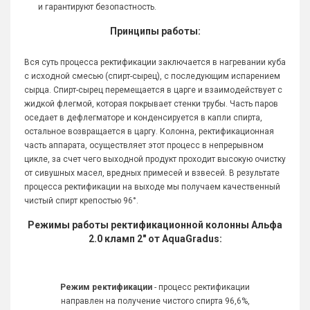
и гарантируют безопастность.
Принципы работы:
Вся суть процесса ректификации заключается в нагревании куба
с исходной смесью (спирт-сырец), с последующим испарением
сырца. Спирт-сырец перемещается в царге и взаимодействует с
жидкой флегмой, которая покрывает стенки трубы. Часть паров
оседает в дефлегматоре и конденсируется в капли спирта,
остальное возвращается в царгу. Колонна, ректификационная
часть аппарата, осуществляет этот процесс в непрерывном
цикле, за счет чего выходной продукт проходит высокую очистку
от сивушных масел, вредных примесей и взвесей. В результате
процесса ректификации на выходе мы получаем качественный
чистый спирт крепостью 96°.
Режимы работы ректификационной колонны Альфа
2.0 кламп 2" от AquaGradus:
Режим ректификации
- процесс ректификации
направлен на получение чистого спирта 96,6%,