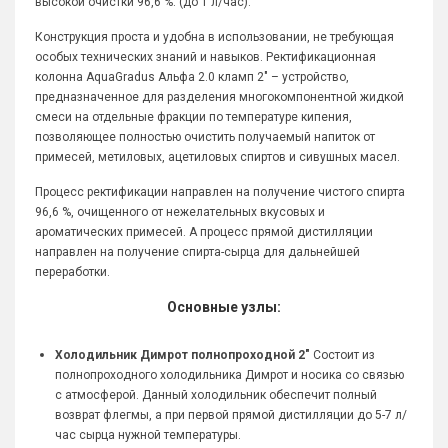
высокой очистки 96,6 %. (до 1 л/час).
Конструкция проста и удобна в использовании, не требующая
особых технических знаний и навыков. Ректификационная
колонна AquaGradus Альфа 2.0 кламп 2" – устройство,
предназначенное для разделения многокомпонентной жидкой
смеси на отдельные фракции по температуре кипения,
позволяющее полностью очистить получаемый напиток от
примесей, метиловых, ацетиловых спиртов и сивушных масел.
Процесс ректификации направлен на получение чистого спирта
96,6 %, очищенного от нежелательных вкусовых и
ароматических примесей. А процесс прямой дистилляции
направлен на получение спирта-сырца для дальнейшей
переработки.
Основные узлы:
Холодильник Димрот полнопроходной 2"
Состоит из
полнопроходного холодильника Димрот и носика со связью
с атмосферой. Данный холодильник обеспечит полный
возврат флегмы, а при первой прямой дистилляции до 5-7 л/
час сырца нужной температуры.