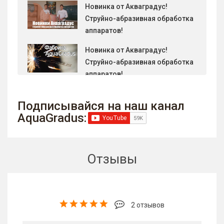
Новинка от Акваградус!
Струйно-абразивная обработка
аппаратов!
Новинка от Акваградус!
Струйно-абразивная обработка
аппаратов!
Новинка от Акваградус!
Подписывайся на наш канал
Струйно-абразивная обработка
AquaGradus:
аппаратов!
Новинка от Акваградус!
Струйно-абразивная обработка
Отзывы
аппаратов!
Новинка от Акваградус!
Струйно-абразивная обработка
аппаратов!
2 отзывов