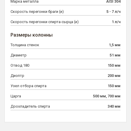
Марка металла
AISI 304
Скорость перегонки браги (и)
5 - 7 л/ч
Скорость перегонки спирта-сырца (и)
1 л/ч
Размеры колонны
Толщина стенок
1,5 мм
Диаметр
51 мм
Отвод 180
150 мм
Диоптр
200 мм
Узел отбора спирта
150 мм
Царга
500 мм, 700 мм
Доохладитель спирта
340 мм