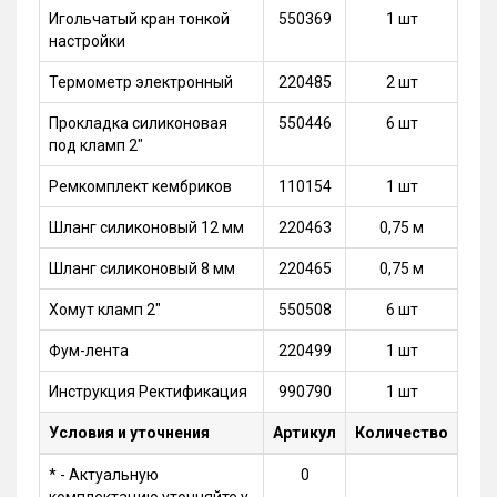
Игольчатый кран тонкой
550369
1 шт
настройки
Термометр электронный
220485
2 шт
Прокладка силиконовая
550446
6 шт
под кламп 2"
Ремкомплект кембриков
110154
1 шт
Шланг силиконовый 12 мм
220463
0,75 м
Шланг силиконовый 8 мм
220465
0,75 м
Хомут кламп 2"
550508
6 шт
Фум-лента
220499
1 шт
Инструкция Ректификация
990790
1 шт
Условия и уточнения
Артикул
Количество
* - Актуальную
0