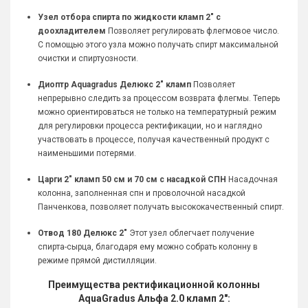
Узел отбора спирта по жидкости кламп 2" с
доохладителем
Позволяет регулировать флегмовое число.
С помощью этого узла можно получать спирт максимальной
очистки и спиртуозности.
Диоптр Aquagradus Делюкс 2" кламп
Позволяет
непрерывно следить за процессом возврата флегмы. Теперь
можно ориентироваться не только на температурный режим
для регулировки процесса ректификации, но и наглядно
участвовать в процессе, получая качественный продукт с
наименьшими потерями.
Царги 2" кламп 50 см и 70 см с насадкой СПН
Насадочная
колонна, заполненная спн и проволочной насадкой
Панченкова, позволяет получать высококачественный спирт.
Отвод 180 Делюкс 2"
Этот узел облегчает получение
спирта-сырца, благодаря ему можно собрать колонну в
режиме прямой дистилляции.
Преимущества ректификационной колонны
AquaGradus Альфа 2.0 кламп 2":