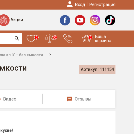
Вход
Регистрация
Акции
Ваша
0
0
0
корзина
ламп 3" - без емкости
емкости
Артикул: 111154
Видео
Отзывы
 кухне!