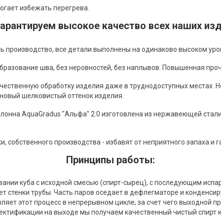
огает избежать перегрева.
арантируем высокое качество всех наших из
 производство, все детали выполнены на одинаково высоком уров
разование шва, без неровностей, без наплывов. Повышенная проч
чественную обработку изделия даже в труднодоступных местах. Н
иновый шелковистый оттенок изделия.
онна AquaGradus "Альфа" 2.0 изготовлена из нержавеющей стали 
, собственного производства - избавят от неприятного запаха и 
Принципы работы:
вании куба с исходной смесью (спирт-сырец), с последующим испа
 стенки трубы. Часть паров оседает в дефлегматоре и конденсиру
ляет этот процесс в непрерывном цикле, за счет чего выходной п
ректификации на выходе мы получаем качественный чистый спирт к