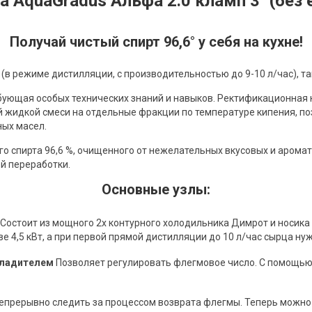
 AquaGradus Альфа 2.0 кламп 3" (без 
Получай чистый спирт 96,6° у себя на кухне!
в режиме дистилляции, с производительностью до 9-10 л/час), так и
ебующая особых технических знаний и навыков. Ректификационная к
 жидкой смеси на отдельные фракции по температуре кипения, п
ных масел.
о спирта 96,6 %, очищенного от нежелательных вкусовых и арома
й переработки.
Основные узлы:
Состоит из мощного 2х контурного холодильника Димрот и носика
 4,5 кВт, а при первой прямой дистилляции до 10 л/час сырца ну
охладителем
Позволяет регулировать флегмовое число. С помощью
епрерывно следить за процессом возврата флегмы. Теперь можно