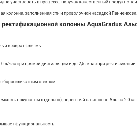
лядно участвовать в процессе, получая качественный продукт с н
я колонна, заполненная спн и проволочной насадкой Панченкова,
ректификационной колонны AquaGradus Альфа
ный возврат флегмы.
10 л/час при прямой дистилляции и до 2,5 л/час при ректификации.
с боросиликатным стеклом.
мкость покупается отдельно), перегоняй на колонне Альфа 2.0 клам
овышает функциональность.