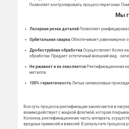
Позволяет контролировать процесс перегонки. Пом
Мы г
Лазерная резка деталей
Позволяет унифицировать
Орбитальная сварка
Обеспечивает равномерное об
Дробеструйная обработка
Осуществляет более ка
обработки. Придает эстетичный внешний вид - сат
Не ржавеет и не окисляется
Ректификационная кол
металла.
100% герметичность
Литые силиконовые прокладки
Вся суть процесса ректификации заключается в нагре
взаимодействует с жидкой флегмой, которая покрывает
Колонна, ректификационная часть аппарата, осуществ
вредных примесей и взвесей. В результате процесса 