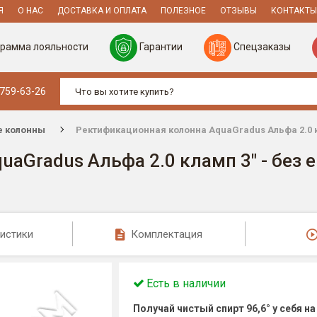
Я
О НАС
ДОСТАВКА И ОПЛАТА
ПОЛЕЗНОЕ
ОТЗЫВЫ
КОНТАКТЫ
рамма лояльности
Гарантии
Спецзаказы
 759-63-26
е колонны
Ректификационная колонна AquaGradus Альфа 2.0 к
aGradus Альфа 2.0 кламп 3" - без 
истики
Комплектация
Есть в наличии
Получай чистый спирт 96,6° у себя на