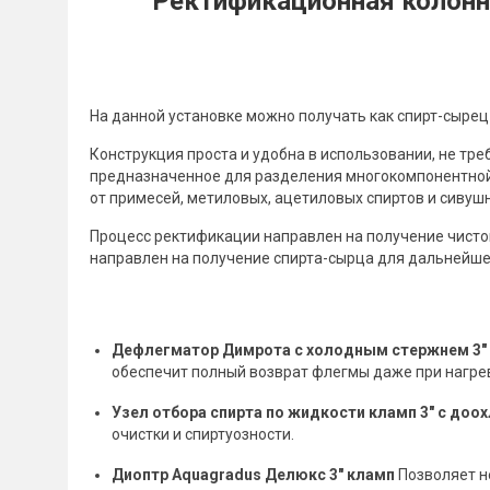
Ректификационная колонна
На данной установке можно получать как спирт-сырец (
Конструкция проста и удобна в использовании, не тр
предназначенное для разделения многокомпонентной
от примесей, метиловых, ацетиловых спиртов и сивуш
Процесс ректификации направлен на получение чистог
направлен на получение спирта-сырца для дальнейше
Дефлегматор Димрота с холодным стержнем 3"
обеспечит полный возврат флегмы даже при нагреве
Узел отбора спирта по жидкости кламп 3" с до
очистки и спиртуозности.
Диоптр Aquagradus Делюкс 3" кламп
Позволяет н