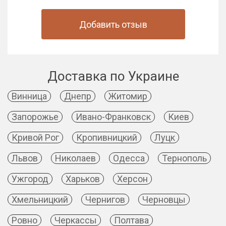
Добавить отзыв
Доставка по Украине
Винница
Днепр
Житомир
Запорожье
Ивано-Франковск
Киев
Кривой Рог
Кропивницкий
Луцк
Львов
Николаев
Одесса
Тернополь
Ужгород
Харьков
Херсон
Хмельницкий
Чернигов
Черновцы
Ровно
Черкассы
Полтава