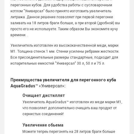
перегонных кубов. Для удобства работы с сусловарочным
котлом "Универсал" было принято изготовить увеличитель
литража. Данное решение позволяет при первой перегонке
заливать на 18 литров браги больше, а при второй (дробной) вы
просто его не используете. Таким образом Вы экономите кучу
времени. .
Увеличитель изготовлен из высококачественной меди, марки
М1. Толщина стенок 1 мм. Стенки усилены ребрами жесткости.
Все присоединительные размеры стандартные, подходит для
испарительных емкостей "Универсал" 30 л, 50 л и 75 л.
Преимущества увеличителя для перегонного куба
AquaGradus
™ «Универсал»
:
Очищает дистиллят
Увеличитель AquaGradus™ изготовлен из меди марки М1,
что позволяет дополнительно очищать ваш продукт от
сернистых соединений!
Увеличение обьема
Можете тепреь перегонять на 28 литров браги больше