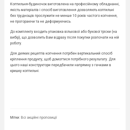
Коптильня-будиночок виготовлена на професійному обладнанні,
якість матеріалів і спосіб виготовлення дозволяють коптильні
без труднощів прослужити не менше 10 років частого копчення,
не прогораючи та не деформуючись.
До комплекту входить упаковка вільхової або букової тріски (на
вибір), що дозволить Вам відразу після покупки розпочати на ній
роботу.
Для деяких рецептів копчення потрібен вертикальний спосіб
кріплення продукту, щоб домогтися потрібного результату. Для
цього наші конструктори передбачили напрямну з гачками в
кришку коптильні.
Мітки:
Всі акційні пропозиції