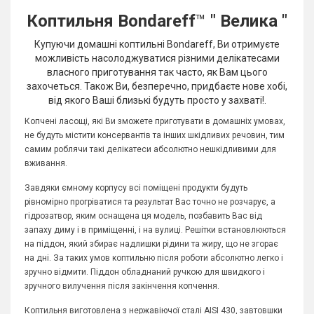
Коптильня Bondareff
™
" Велика "
Купуючи домашні коптильні Bondareff, Ви отримуєте
можливість насолоджуватися різними делікатесами
власного приготування так часто, як Вам цього
захочеться. Також Ви, безперечно, придбаєте нове хобі,
від якого Ваші близькі будуть просто у захваті!.
Копчені ласощі, які Ви зможете приготувати в домашніх умовах,
не будуть містити консервантів та інших шкідливих речовин, тим
самим роблячи такі делікатеси абсолютно нешкідливими для
вживання.
Завдяки ємному корпусу всі поміщені продукти будуть
рівномірно прогріватися та результат Вас точно не розчарує, а
гідрозатвор, яким оснащена ця модель, позбавить Вас від
запаху диму і в приміщенні, і на вулиці. Решітки встановлюються
на піддон, який збирає надлишки рідини та жиру, що не згорає
на дні. За таких умов коптильню після роботи абсолютно легко і
зручно відмити. Піддон обладнаний ручкою для швидкого і
зручного вилучення після закінчення копчення.
Коптильня виготовлена з нержавіючої сталі AISI 430, завтовшки