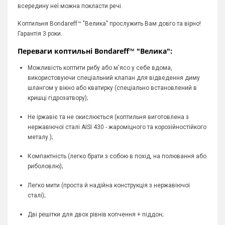
всередину неї можна покласти речі.
Коптильня Bondareff™ "Велика" прослужить Вам довго та вірно!
Гарантія 3 роки.
Переваги коптильні Bondareff
™
"Велика":
Можливість коптити рибу або м'ясо у себе вдома,
використовуючи спеціальний клапан для відведення диму
шлангом у вікно або кватирку (спеціально встановлений в
кришці гідрозатвору);
Не іржавіє та не окислюється (коптильня виготовлена з
нержавіючої сталі AISI 430 - жароміцного та корозійностійкого
металу.);
Компактність (легко брати з собою в похід, на полювання або
риболовлю);
Легко мити (проста й надійна конструкція з нержавіючої
сталі);
Дві решітки для двох рівнів копчення + піддон;