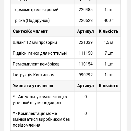
Термометр електроний
220485
1 шт
Тріска (Подарунок)
220528
400 г
СантехКомплект
Артикул
Кількість
Шланг 12 мм прозорий
221039
1,5 м
Підвісні гачки для коптильні
111150
7 шт
Ремкомплект кембріков
110154
1 шт
Інструкція Коптильня
990792
1 шт
Умови та уточнення
Артикул
Кількість
* - Актуальну комплектацію
0
уточнюйте у менеджерів
* - Комплектація може
0
змінюватися виробником без
повідомлення