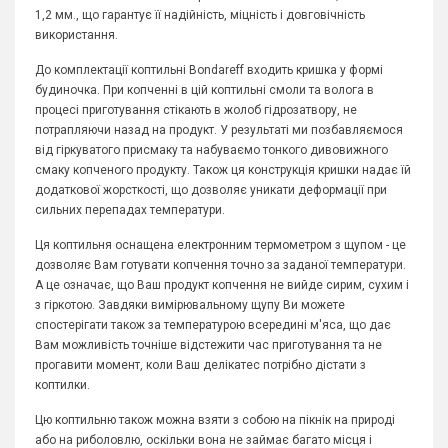
1,2 мм., що гарантує її надійність, міцність і довговічність
використання.
До комплектації коптильні Bondareff входить кришка у формі
будиночка. При копченні в цій коптильні смоли та волога в
процесі приготування стікають в жолоб гідрозатвору, не
потрапляючи назад на продукт. У результаті ми позбавляємося
від гіркуватого присмаку та набуваємо тонкого дивовижного
смаку копченого продукту. Також ця конструкція кришки надає їй
додаткової жорсткості, що дозволяє уникати деформації при
сильних перепадах температури.
Ця коптильня оснащена електронним термометром з щупом - це
дозволяє Вам готувати копчення точно за заданої температури.
А це означає, що Ваш продукт копчення не вийде сирим, сухим і
з гіркотою. Завдяки вимірювальному щупу Ви можете
спостерігати також за температурою всередині м'яса, що дає
Вам можливість точніше відстежити час приготування та не
прогавити момент, коли Ваш делікатес потрібно дістати з
коптилки.
Цю коптильню також можна взяти з собою на пікнік на природі
або на риболовлю, оскільки вона не займає багато місця і