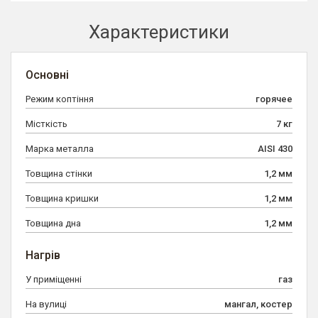
Характеристики
Основні
Режим коптіння
горячее
Місткість
7 кг
Марка металла
AISI 430
Товщина стінки
1,2 мм
Товщина кришки
1,2 мм
Товщина дна
1,2 мм
Нагрів
У приміщенні
газ
На вулиці
мангал, костер