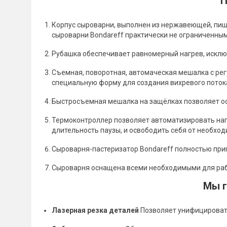
П
Корпус сыроварни, выполнен из нержавеющей, пищев
сыроварни Bondareff практически не ограниченным
Рубашка обеспечивает равномерный нагрев, исключ
Съемная, поворотная, автомаческая мешалка с ре
специальную форму для создания вихревого потока
Быстросъемная мешалка на защёлках позволяет ос
Термоконтроллер позволяет автоматизировать наг
длительность паузы, и освободить себя от необхо
Сыроварня-пастеризатор Bondareff полностью приг
Сыроварня оснащена всеми необходимыми для работ
Мы г
Лазерная резка деталей
Позволяет унифицировать