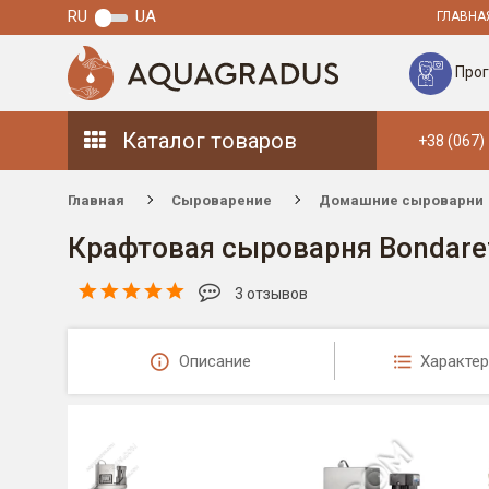
RU
UA
ГЛАВНА
Прог
Каталог товаров
+38 (067)
Главная
Сыроварение
Домашние сыроварни
Крафтовая сыроварня Bondaref
3 отзывов
Описание
Характер