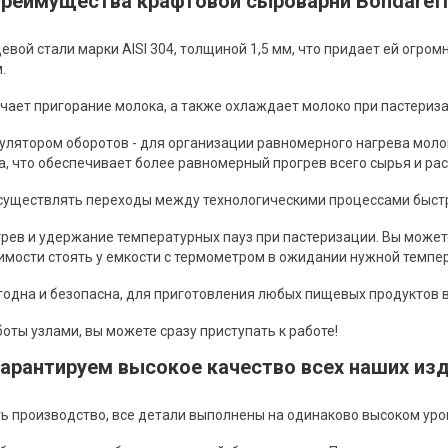
реимущества крафтовой сыроварни Bondaref
ой стали марки AISI 304, толщиной 1,5 мм, что придает ей огром
.
ает пригорание молока, а также охлаждает молоко при пастериза
гулятором оборотов - для организации равномерного нагрева мол
, что обеспечивает более равномерный прогрев всего сырья и р
уществлять переходы между технологическими процессами быстр
рев и удержание температурных пауз при пастеризации. Вы может
димости стоять у емкости с термометром в ожидании нужной темпе
одна и безопасна, для приготовления любых пищевых продуктов в 
ы узлами, вы можете сразу приступать к работе!
арантируем высокое качество всех наших из
 производство, все детали выполнены на одинаково высоком уров