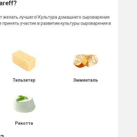
areff?
яет желать лучшего! Культура домашнего сыроварения
е принять участие в развитии культуры сыроварения в
Тильзитер
Эмменталь
Рикотта