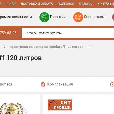
Я
О НАС
ДОСТАВКА И ОПЛАТА
ПОЛЕЗНОЕ
ОТЗЫВЫ
КОНТАКТЫ
рамма лояльности
Гарантии
Спецзаказы
 759-63-26
Крафтовая сыроварня Bondareff 120 литров
f 120 литров
истики
Комплектация