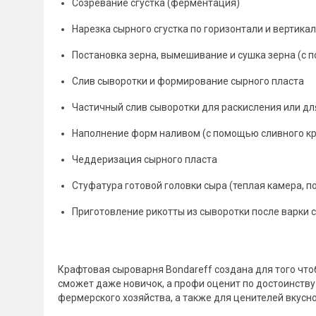
Созревание сгустка (ферментация)
Нарезка сырного сгустка по горизонтали и вертика
Постановка зерна, вымешивание и сушка зерна (с 
Слив сыворотки и формирование сырного пласта
Частичный слив сыворотки для раскисления или д
Наполнение форм наливом (с помощью сливного кр
Чеддеризация сырного пласта
Стуфатура готовой головки сыра (теплая камера, 
Приготовление рикотты из сыворотки после варки
Крафтовая сыроварня Bondareff создана для того что
сможет даже новичок, а профи оценит по достоинств
фермерского хозяйства, а также для ценителей вкусно