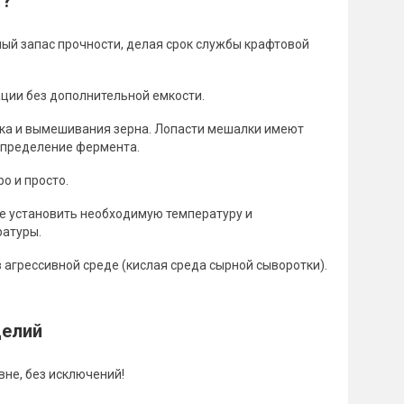
f?
ный запас прочности, делая срок службы крафтовой
ции без дополнительной емкости.
ока и вымешивания зерна. Лопасти мешалки имеют
аспределение фермента.
о и просто.
е установить необходимую температуру и
ратуры.
агрессивной среде (кислая среда сырной сыворотки).
делий
не, без исключений!