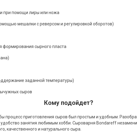
ли при помощи лиры или ножа
помощью мешалки с реверсом и регулировкой оборотов)
ля формирования сырного пласта
ана)
поддержание заданной температуры)
 сычужных сыров
Кому подойдет?
бы процесс приготовления сыров был простым и удобным. Разобра
у удобство занятия любимым хобби. Сыроварня Bondareff незаме
го, качественного и натурального сыра.