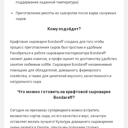
поддержание заданной температуры)
Приготовление рикотты из сыворотки после варки сычужных
сыров
Кому подойдет?
Крафтовая сыроварня Bondareff создана для того чтобы
процесс приготовления сыров был простым и удобным.
Разобраться в работе сыроварни-пастеризатора Bondareff
сможет даже новичок, а профи оценит по достоинству удобство
занятия любимым хобби. Сыроварня Bondareff незаменимый
помощник для обладателей, домашнего, фермерского
хозяйства, а также для ценителей вкусного, качественного и
натурального сыра.
Что можно готовить на крафтовой сыроварне
Bondareff?
Сегодня на прилавках супермаркета можно встретить
множество сортов сыра, но его качество и вкус, зачастую
оставляет желать лучшего! Культура домашнего сыроварения
очень развита в Европе, откуда мы получаем столько