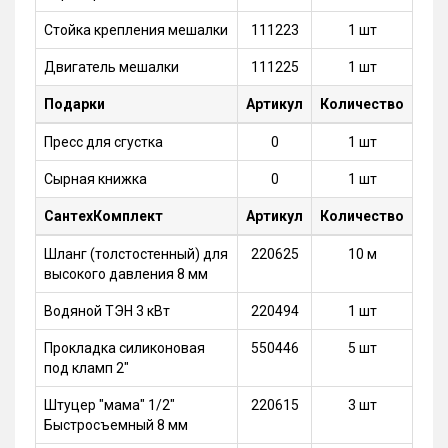
Стойка крепления мешалки
111223
1 шт
Двигатель мешалки
111225
1 шт
Подарки
Артикул
Количество
Пресс для сгустка
0
1 шт
Сырная книжка
0
1 шт
СантехКомплект
Артикул
Количество
Шланг (толстостенный) для
220625
10 м
высокого давления 8 мм
Водяной ТЭН 3 кВт
220494
1 шт
Прокладка силиконовая
550446
5 шт
под кламп 2"
Штуцер "мама" 1/2"
220615
3 шт
Быстросъемный 8 мм