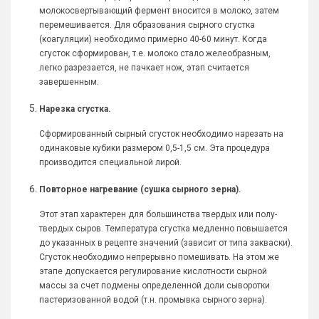
молокосвертывающий фермент вносится в молоко, затем
перемешивается. Для образования сырного сгустка
(коагуляции) необходимо примерно 40-60 минут. Когда
сгусток сформирован, т.е. молоко стало желеобразным,
легко разрезается, не пачкает нож, этап считается
завершенным.
Нарезка сгустка.
Сформированный сырный сгусток необходимо нарезать на
одинаковые кубики размером 0,5-1,5 см. Эта процедура
производится специальной лирой.
Повторное нагревание (сушка сырного зерна).
Этот этап характерен для большинства твердых или полу-
твердых сыров. Температура сгустка медленно повышается
до указанных в рецепте значений (зависит от типа закваски).
Сгусток необходимо непрерывно помешивать. На этом же
этапе допускается регулирование кислотности сырной
массы за счет подмены определенной доли сыворотки
пастеризованной водой (т.н. промывка сырного зерна).