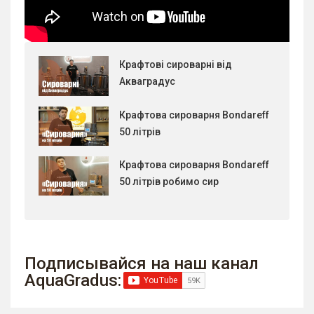
Крафтові сироварні від
Акваградус
Крафтова сироварня Bondareff
50 літрів
Крафтова сироварня Bondareff
50 літрів робимо сир
Подписывайся на наш канал
AquaGradus: