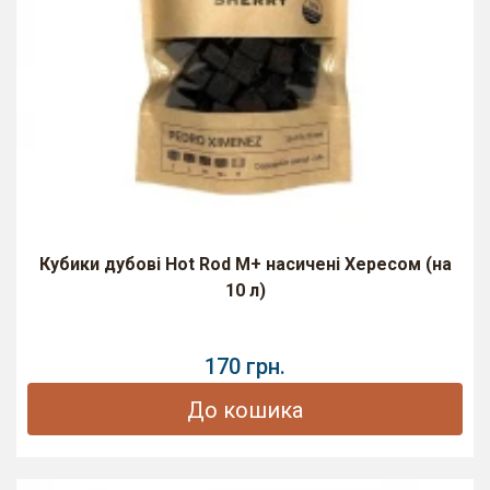
Кубики дубові Hot Rod M+ насичені Хересом (на
10 л)
170 грн.
До кошика