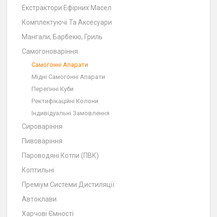
Екстрактори Ефірних Масел
Комплектуючі Та Аксесуари
Мангали, Барбекю, Гриль
Самогоноваріння
Cамогонні Апарати
Мідні Самогонні Апарати
Перегінні Куби
Ректифікаційні Колони
Індивідуальні Замовлення
Сироваріння
Пивоваріння
Пароводяні Котли (ПВК)
Коптильні
Преміум Системи Дистиляції
Автоклави
Харчові Ємності