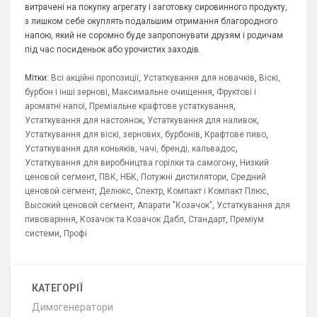
витрачені на покупку агрегату і заготовку сировинного продукту,
з лишком себе окуплять подальшим отримання благородного
напою, який не соромно буде запропонувати друзям і родичам
під час посиденьок або урочистих заходів.
Мітки:
Всі акційні пропозиції
,
Устаткування для новачків
,
Віскі,
бурбон і інші зернові
,
Максимальне очищення
,
Фруктові і
ароматні напої
,
Преміальне крафтове устаткування
,
Устаткування для настоянок
,
Устаткування для наливок
,
Устаткування для віскі, зернових, бурбонів
,
Крафтове пиво
,
Устаткування для коньяків, чачі, бренді, кальвадос
,
Устаткування для виробництва горілки та самогону
,
Низкий
ценовой сегмент
,
ПВК, НБК, Потужні дистилятори
,
Средний
ценовой сегмент
,
Делюкс
,
Спектр
,
Компакт і Компакт Плюс
,
Высокий ценовой сегмент
,
Апарати "Козачок"
,
Устаткування для
пивоваріння
,
Козачок та Козачок Дабл
,
Стандарт
,
Преміум
системи
,
Профі
КАТЕГОРІЇ
Димогенератори