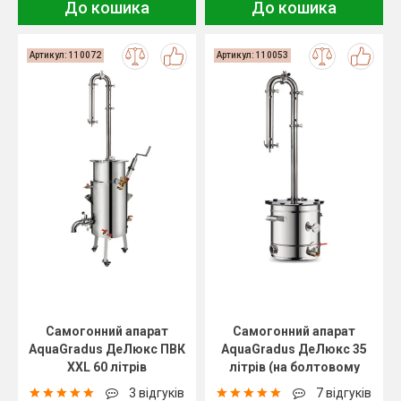
До кошика
До кошика
Артикул: 110072
Артикул: 110053
Самогонний апарат
Самогонний апарат
AquaGradus ДеЛюкс ПВК
AquaGradus ДеЛюкс 35
XXL 60 літрів
літрів (на болтовому
з'єднанні)
3 відгуків
7 відгуків