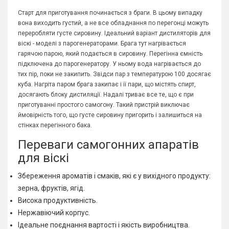
Старт для приготування починається з браги. В цьому випадку
вона виходить густий, а не все обладнання по перегонці можуть
переробляти густе сировину. Ідеальний варіант дистиляторів для
віскі - моделі з парогенераторами. Брага тут нагрівається
гарячою парою, який подається в сировину. Перегінна ємність
підключена до парогенератору. У ньому вода нагрівається до
тих пір, поки не закипить. Звідси пар з температурою 100 досягає
куба. Нагріта паром брага закипає і її пари, що містять спирт,
досягають блоку дистиляції. Надалі триває все те, що є при
приготуванні простого самогону. Такий пристрій виключає
ймовірність того, що густе сировину пригорить і залишиться на
стінках перегінного бака.
Переваги самогонних апаратів
для віскі
Збереження ароматів і смаків, які є у вихідного продукту:
зерна, фруктів, ягід.
Висока продуктивність.
Нержавіючий корпус.
Ідеальне поєднання вартості і якість виробництва.