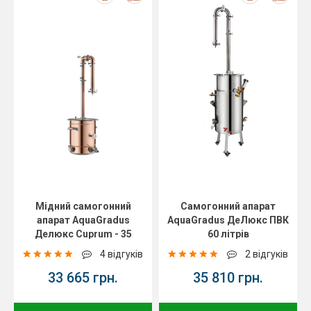
Мідний самогонний
Самогонний апарат
апарат AquaGradus
AquaGradus ДеЛюкс ПВК
Делюкс Cuprum - 35
60 літрів
літрів
4 відгуків
2 відгуків
33 665 грн.
35 810 грн.