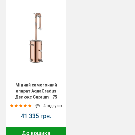
Мідний самогонний
апарат AquaGradus
Делюкс Cuprum - 75
літрів
4 відгуків
41 335 грн.
До кошика