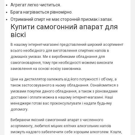
Агрегат легко чиститься.
Брага нагрівається рівномірно.
Отриманий спирт не має сторонній присмак і запах.
Купити самогонний апарат для
віскі
В нашому інтернет-магазині представлений широкий асортимент
всього необхідного для виготовлення спиртних напоїв в
домашніх умовах. Ми є виробниками обладнання для
самогоноваріння, тому при необхідності можемо виконати
замовлення на основі ескізу замовника.
Ціни на дистиллятор залежать від його потужності і об'єму, а
також застосовуваного в ньому обладнання. Ознайомитися з
умовами покупки даного обладнання, а також з різновидами
доставки і оплати можна в нашому інтернет-магазині. Наші
менеджери готові вас проконсультувати і надати будь-яку
допомогу.
Вибираючи якісний самогонний апарат з численного
асортименту, любителі міцних елітних алкогольних напоїв
зможуть надовго забезпечити себе хорошим алкоголем. Кошти,