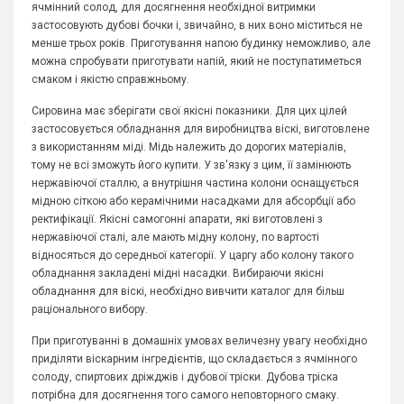
ячмінний солод, для досягнення необхідної витримки
застосовують дубові бочки і, звичайно, в них воно міститься не
менше трьох років. Приготування напою будинку неможливо, але
можна спробувати приготувати напій, який не поступатиметься
смаком і якістю справжньому.
Сировина має зберігати свої якісні показники. Для цих цілей
застосовується обладнання для виробництва віскі, виготовлене
з використанням міді. Мідь належить до дорогих матеріалів,
тому не всі зможуть його купити. У зв'язку з цим, її замінюють
нержавіючої сталлю, а внутрішня частина колони оснащується
мідною сіткою або керамічними насадками для абсорбції або
ректифікації. Якісні самогонні апарати, які виготовлені з
нержавіючої сталі, але мають мідну колону, по вартості
відносяться до середньої категорії. У царгу або колону такого
обладнання закладені мідні насадки. Вибираючи якісні
обладнання для віскі, необхідно вивчити каталог для більш
раціонального вибору.
При приготуванні в домашніх умовах величезну увагу необхідно
приділяти віскарним інгредієнтів, що складається з ячмінного
солоду, спиртових дріжджів і дубової тріски. Дубова тріска
потрібна для досягнення того самого неповторного смаку.