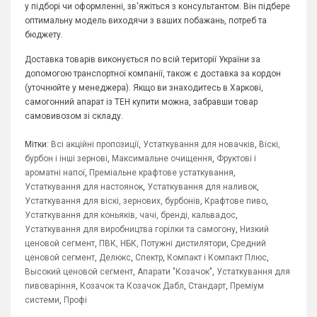
у підборі чи оформленні, зв'яжіться з консультантом. Він підбере
оптимальну модель виходячи з ваших побажань, потреб та
бюджету.
Доставка товарів виконується по всій території України за
допомогою транспортної компанії, також є доставка за кордон
(уточнюйте у менеджера). Якщо ви знаходитесь в Харкові,
самогонний апарат із ТЕН купити можна, забравши товар
самовивозом зі складу.
Мітки:
Всі акційні пропозиції
,
Устаткування для новачків
,
Віскі,
бурбон і інші зернові
,
Максимальне очищення
,
Фруктові і
ароматні напої
,
Преміальне крафтове устаткування
,
Устаткування для настоянок
,
Устаткування для наливок
,
Устаткування для віскі, зернових, бурбонів
,
Крафтове пиво
,
Устаткування для коньяків, чачі, бренді, кальвадос
,
Устаткування для виробництва горілки та самогону
,
Низкий
ценовой сегмент
,
ПВК, НБК, Потужні дистилятори
,
Средний
ценовой сегмент
,
Делюкс
,
Спектр
,
Компакт і Компакт Плюс
,
Высокий ценовой сегмент
,
Апарати "Козачок"
,
Устаткування для
пивоваріння
,
Козачок та Козачок Дабл
,
Стандарт
,
Преміум
системи
,
Профі