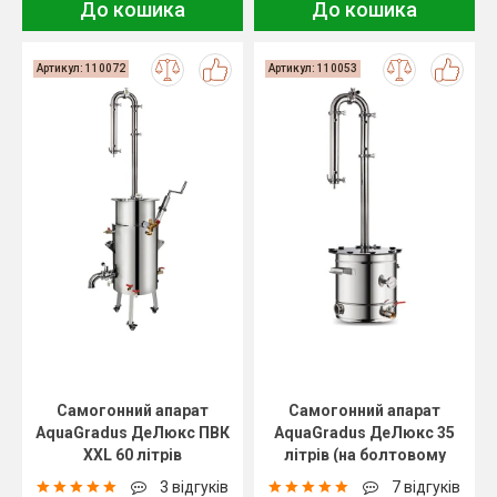
До кошика
До кошика
Артикул: 110072
Артикул: 110053
Самогонний апарат
Самогонний апарат
AquaGradus ДеЛюкс ПВК
AquaGradus ДеЛюкс 35
XXL 60 літрів
літрів (на болтовому
з'єднанні)
3 відгуків
7 відгуків