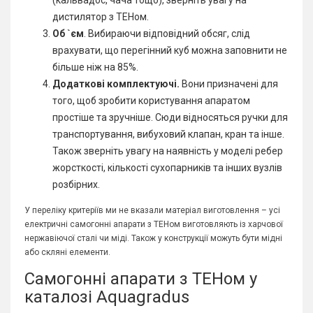
(кальвадос, чача тощо), зверніть увагу на
дистилятор з ТЕНом.
Об `єм
. Вибираючи відповідний обсяг, слід
врахувати, що перегінний куб можна заповнити не
більше ніж на 85%.
Додаткові комплектуючі.
Вони призначені для
того, щоб зробити користування апаратом
простіше та зручніше. Сюди відносяться ручки для
транспортування, вибуховий клапан, кран та інше.
Також зверніть увагу на наявність у моделі ребер
жорсткості, кількості сухопарників та інших вузлів
розбірних.
У переліку критеріїв ми не вказали матеріал виготовлення – усі
електричні самогонні апарати з ТЕНом виготовляють із харчової
нержавіючої сталі чи міді. Також у конструкції можуть бути мідні
або скляні елементи.
Самогонні апарати з ТЕНом у
каталозі Aquagradus