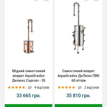
Мідний самогонний
Самогонний апарат
апарат AquaGradus
AquaGradus ДеЛюкс ПВК
Делюкс Cuprum - 35
60 літрів
літрів
4 відгуків
2 відгуків
33 665 грн.
35 810 грн.