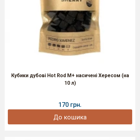
Кубики дубові Hot Rod M+ насичені Хересом (на
10 л)
170 грн.
До кошика