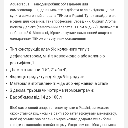
Aquagradus – завод-виробник обладнання для
самогоноваріння, де ви можете підібрати та за вигідною ціною
купити самогонний апарат з ТЕНом в Україні. Тут ви знайдете як
моделі для новачків, так і професійні. Серед них, Cuprum Aroma,
Віскі та Делюкс (самогонний апарат з ТЕНом мідний), Делюкс 2.0
та Спектр 2.0. Можна підібрати та купити самогонний апарат з
електричним ТЕНом з наступним оснащенням:
Тип конструкції: аламбік, колонного типу з
дефлегматором, міні, з ковпачковою або колоною
ректифікації;
Діаметр колони: 1.5", 2" або 4";
Фортеця продукту від 75 до 96 градусів;
Матеріал виготовлення: мідь або нержавіюча сталь;
З двома, трьома чи чотирма термометрами;
Бак об'ємом від 14 до 100 л.
Щоб самогонний апарат з теном купити в Україні, ви можете
скористатися кошиком на сайті або зателефонувати менеджеру.
Щоб оформити замовлення через кошик, додайте усі вибрані
товари та заповніть онлайн-форму. Якщо вам потрібна допомога