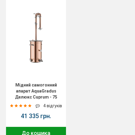
Мідний самогонний
апарат AquaGradus
Делюкс Cuprum - 75
літрів
4 відгуків
41 335 грн.
До кошика