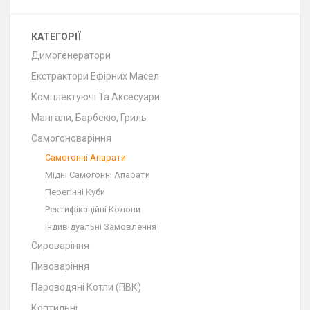
КАТЕГОРІЇ
Димогенератори
Екстрактори Ефірних Масел
Комплектуючі Та Аксесуари
Мангали, Барбекю, Гриль
Самогоноваріння
Cамогонні Апарати
Мідні Самогонні Апарати
Перегінні Куби
Ректифікаційні Колони
Індивідуальні Замовлення
Сироваріння
Пивоваріння
Пароводяні Котли (ПВК)
Коптильні