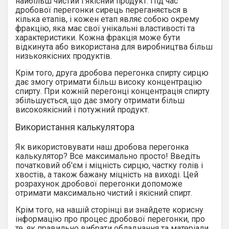
найбільш чистий і якісний продукт. Під час
дробової перегонки сирець переганяється в
кілька етапів, і кожен етап являє собою окрему
фракцію, яка має свої унікальні властивості та
характеристики. Кожна фракція може бути
відкинута або використана для виробництва більш
низькоякісних продуктів.
Крім того, друга дробова перегонка спирту сирцю
дає змогу отримати більш високу концентрацію
спирту. При кожній перегонці концентрація спирту
збільшується, що дає змогу отримати більш
високоякісний і потужний продукт.
Використання калькулятора
Як використовувати наш дробова перегонка
калькулятор? Все максимально просто! Введіть
початковий об'єм і міцність сирцю, частку голів і
хвостів, а також бажану міцність на виході. Цей
розрахунок дробової перегонки допоможе
отримати максимально чистий і якісний спирт.
Крім того, на нашій сторінці ви знайдете корисну
інформацію про процес дробової перегонки, про
те, як правильно вибрати обладнання та матеріали