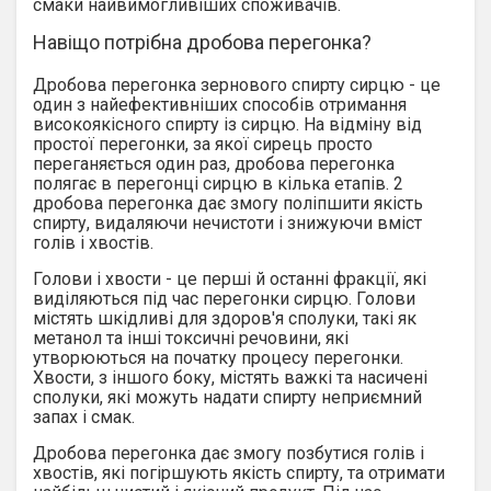
смаки найвимогливіших споживачів.
Навіщо потрібна дробова перегонка?
Дробова перегонка зернового спирту сирцю - це
один з найефективніших способів отримання
високоякісного спирту із сирцю. На відміну від
простої перегонки, за якої сирець просто
переганяється один раз, дробова перегонка
полягає в перегонці сирцю в кілька етапів. 2
дробова перегонка дає змогу поліпшити якість
спирту, видаляючи нечистоти і знижуючи вміст
голів і хвостів.
Голови і хвости - це перші й останні фракції, які
виділяються під час перегонки сирцю. Голови
містять шкідливі для здоров'я сполуки, такі як
метанол та інші токсичні речовини, які
утворюються на початку процесу перегонки.
Хвости, з іншого боку, містять важкі та насичені
сполуки, які можуть надати спирту неприємний
запах і смак.
Дробова перегонка дає змогу позбутися голів і
хвостів, які погіршують якість спирту, та отримати