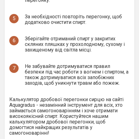
перегонку.
За необхідності повторіть перегонку, щоб
5
додатково очистити спирт.
Зберігайте отриманий спирт у закритих
6
скляних пляшках у прохолодному, сухому і
захищеному від світла місці.
Не забувайте дотримуватися правил
7
безпеки під час роботи з вогнем і спиртом, а
також дотримуватися всіх запобіжних
заходів, щоб уникнути травм або пожеж.
Калькулятор дробової перегонки сирцю на сайті
Aquagradus - незамінний інструмент для всіх, хто
займається самогоноварінням і хоче отримати
високоякісний спирт. Користуйтеся нашим
калькулятором дробової перегонки, щоб
домогтися найкращих результатів у
самогоноварінні!