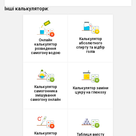
Інші калькулятори:
Калькулятор
Калькулятор
розведення самогону
абсолютного спирту
водою
та відбір голів
Калькулятор
Онлайн
абсолютного
калькулятор
спирту та відбір
розведення
голів
самогону водою
Калькулятор
Калькулятор заміни
самогонника
цукру на глюкозу
змішування самогону
Калькулятор
онлайн
Калькулятор заміни
самогонника
цукру на глюкозу
змішування
самогону онлайн
Калькулятор корекції
Таблиця вмісту цукру
показань спиртового
та кислот
ареометра
Калькулятор
Таблиця вмісту