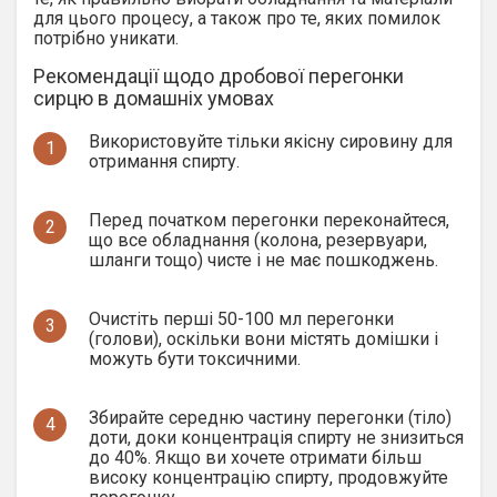
для цього процесу, а також про те, яких помилок
потрібно уникати.
Рекомендації щодо дробової перегонки
сирцю в домашніх умовах
Використовуйте тільки якісну сировину для
1
отримання спирту.
Перед початком перегонки переконайтеся,
2
що все обладнання (колона, резервуари,
шланги тощо) чисте і не має пошкоджень.
Очистіть перші 50-100 мл перегонки
3
(голови), оскільки вони містять домішки і
можуть бути токсичними.
Збирайте середню частину перегонки (тіло)
4
доти, доки концентрація спирту не знизиться
до 40%. Якщо ви хочете отримати більш
високу концентрацію спирту, продовжуйте