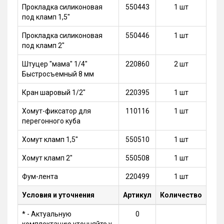
Прокладка силиконовая
550443
1 шт
под кламп 1,5"
Прокладка силиконовая
550446
1 шт
под кламп 2"
Штуцер "мама" 1/4"
220860
2 шт
Быстросъемный 8 мм
Кран шаровый 1/2"
220395
1 шт
Хомут-фиксатор для
110116
1 шт
перегонного куба
Хомут кламп 1,5"
550510
1 шт
Хомут кламп 2"
550508
1 шт
Фум-лента
220499
1 шт
Условия и уточнения
Артикул
Количество
* - Актуальную
0
комплектацию уточняйте у