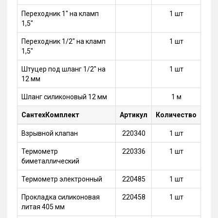
Переходник 1" на кламп
1 шт
1,5"
Переходник 1/2" на кламп
1 шт
1,5"
Штуцер под шланг 1/2" на
1 шт
12 мм
Шланг силиконовый 12 мм
1 м
СантехКомплект
Артикул
Количество
Взрывной клапан
220340
1 шт
Термометр
220336
1 шт
биметаллический
Термометр электронный
220485
1 шт
Прокладка силиконовая
220458
1 шт
литая 405 мм