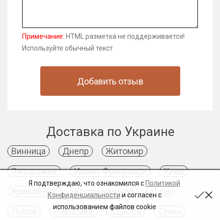
Примечание:
HTML разметка не поддерживается!
Используйте обычный текст.
Добавить отзыв
Доставка по Украине
Винница
Днепр
Житомир
Запорожье
Ивано-Франковск
Киев
Я подтверждаю, что ознакомился с
Политикой
Кривой Рог
Кропивницкий
Луцк
Конфиденциальности
и согласен с
использованием файлов cookie
Львов
Николаев
Одесса
Сумы