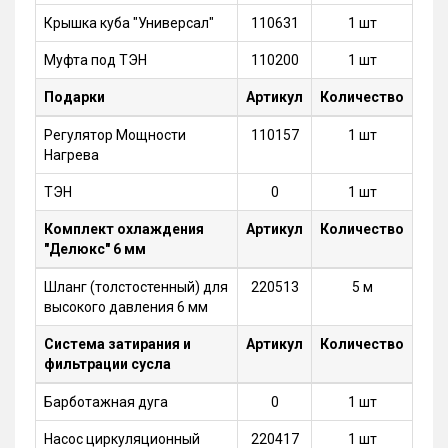
Крышка куба "Универсал"
110631
1 шт
Муфта под ТЭН
110200
1 шт
Подарки
Артикул
Количество
Регулятор Мощности
110157
1 шт
Нагрева
ТЭН
0
1 шт
Комплект охлаждения
Артикул
Количество
"Делюкс" 6 мм
Шланг (толстостенный) для
220513
5 м
высокого давления 6 мм
Система затирания и
Артикул
Количество
фильтрации сусла
Барботажная дуга
0
1 шт
Насос циркуляционный
220417
1 шт